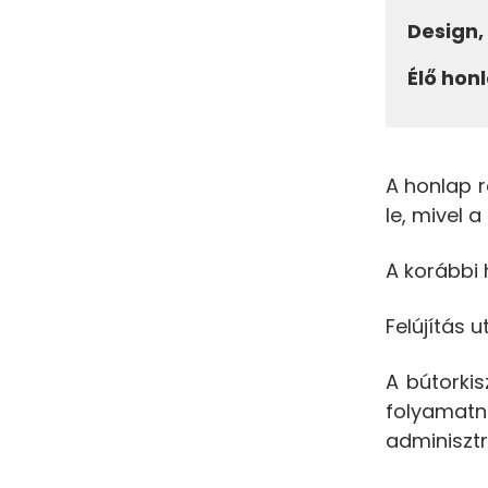
Design,
Élő hon
A honlap 
le, mivel a
A korábbi 
Felújítás 
A bútorkis
folyamatn
adminisztr