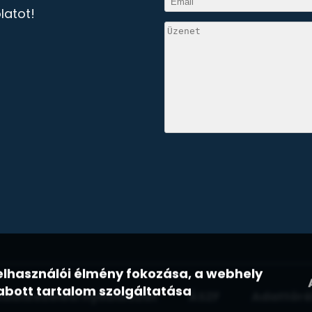
latot!
a felhasználói élmény fokozása, a webhely
bott tartalom szolgáltatása
datkezelési nyilatkozat
ÁSZF
Adattöré