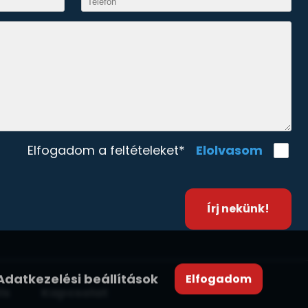
Elolvasom
Elfogadom a feltételeket*
Írj nekünk!
Adatkezelési beállítások
Elfogadom
ls
Kapcsolat