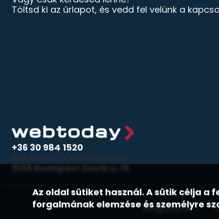
Töltsd ki az űrlapot, és vedd fel velünk a kapcso
+36 30 984 1520
webtoday[a]webtoday.hu
1056 Budapest Szerb u. 19.
Az oldal sütiket használ. A sütik célja 
forgalmának elemzése és személyre sza
Magunkról
A