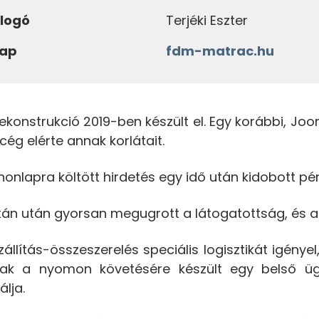
 logó
Terjéki Eszter
lap
fdm-matrac.hu
rekonstrukció 2019-ben készült el. Egy korábbi, 
 cég elérte annak korlátait.
honlapra költött hirdetés egy idő után kidobott pé
után után gyorsan megugrott a látogatottság, és 
zállítás-összeszerelés speciális logisztikát igény
ak a nyomon követésére készült egy belső ügyv
álja.