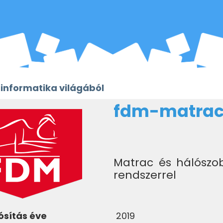
 informatika világából
fdm-matrac
Matrac és hálószo
rendszerrel
sítás éve
2019