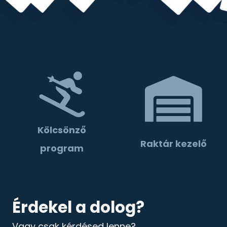
Kölcsönző
Raktár kezelő
program
Érdekel a dolog?
Vagy csak kérdésed lenne?