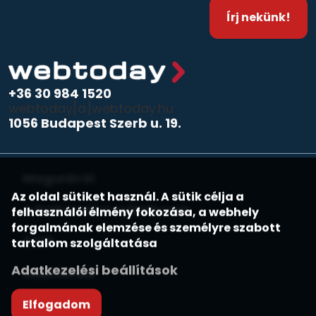
Írj nekünk!
+36 30 984 1520
webtoday[a]webtoday.hu
1056 Budapest Szerb u. 19.
Magunkról
Az oldal sütiket használ. A sütik célja a
Adatkezelési nyilatkozat
felhasználói élmény fokozása, a webhely
forgalmának elemzése és személyre szabott
ÁSZF
tartalom szolgáltatása
Adatkezelési beállítások
Adattöréls
Elfogadom
Kapcsolat