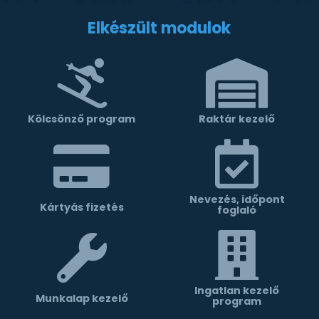
Elkészült modulok
Kölcsönző program
Raktár kezelő
Nevezés, időpont
Kártyás fizetés
foglaló
Ingatlan kezelő
Munkalap kezelő
program