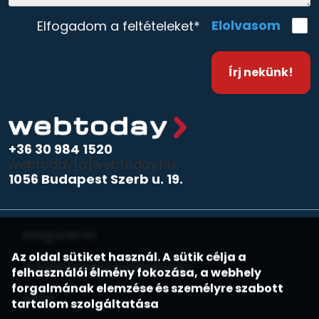
Elolvasom
Elfogadom a feltételeket*
Írj nekünk!
+36 30 984 1520
webtoday[a]webtoday.hu
1056 Budapest Szerb u. 19.
Magunkról
Az oldal sütiket használ. A sütik célja a
Adatkezelési nyilatkozat
felhasználói élmény fokozása, a webhely
forgalmának elemzése és személyre szabott
ÁSZF
tartalom szolgáltatása